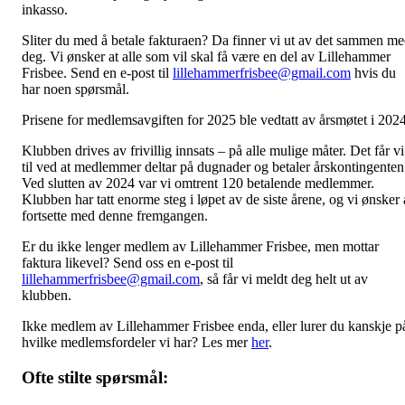
inkasso.
Sliter du med å betale fakturaen? Da finner vi ut av det sammen m
deg. Vi ønsker at alle som vil skal få være en del av Lillehammer
Frisbee. Send en e-post til
lillehammerfrisbee@gmail.com
hvis du
har noen spørsmål.
Prisene for medlemsavgiften for 2025 ble vedtatt av årsmøtet i 2024
Klubben drives av frivillig innsats – på alle mulige måter. Det får vi
til ved at medlemmer deltar på dugnader og betaler årskontingenten
Ved slutten av 2024 var vi omtrent 120 betalende medlemmer.
Klubben har tatt enorme steg i løpet av de siste årene, og vi ønsker 
fortsette med denne fremgangen.
Er du ikke lenger medlem av Lillehammer Frisbee, men mottar
faktura likevel? Send oss en e-post til
lillehammerfrisbee@gmail.com
, så får vi meldt deg helt ut av
klubben.
Ikke medlem av Lillehammer Frisbee enda, eller lurer du kanskje p
hvilke medlemsfordeler vi har? Les mer
her
.
Ofte stilte spørsmål: