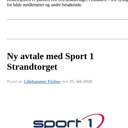
Nå kan du skaffe deg vår nye klubbkolleksjon på Sport 1
Strandtorget!
Som medlem av Lillehammer Frisbee får du 20 % rabatt på alle
plaggene, men husk at det betinger medlemskap i Sport 1 sin
kundeklubb. Mer informasjon om dette ligger
her
.
Kolleksjonen er plassert rett ved diskutvalget i butikken – lett synli
for både medlemmer og andre besøkende.