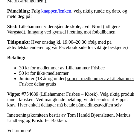
Metrix-arrangement).
Påmelding:
Følg
knappen/lenken
, velg riktig runde og dato, og
meld deg på!
Sted:
Lillehammer videregående skole, avd. Nord (tidligere
Vargstad). Inngang ved gymsal i retning mot fotballbanen.
Tidspunkt:
Hver onsdag kl. 19.00–20.30 (følg med på
aktivitetskalenderen og vår Facebook-side for viktige beskjeder)
Betaling:
30 kr for medlemmer av Lillehammer Frisbee
50 kr for ikke-medlemmer
Juniorer (18 år og under)
som er medlemmer av Lillehammer
Frisbee
deltar gratis
Vipps:
#754639 (Lillehammer Frisbee – Kiosk). Velg riktig produk
inne i kiosken. Ved manglende betaling, vil det sendes ut Vipps-
krav. Hver enkelt deltager må betale påmeldingsavgiften selv.
Innetreningskomiteen består av Tom Harald Bjørnsletten, Markus
Lindberg og Kristoffer Bakken.
Velkommen!