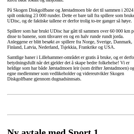
På Skogen Diskgolfbane og Jørstadmoen ble det til sammen i 2024
spilt omkring 23 000 runder. Dette er bare tall fra spillere som bruk
UDisc, og de faktiske tallene er derfor trolig to-tre ganger så høye.
Spillere som har brukt UDisc har gått til sammen over 60 000 km p
disse to banene, som tilsvarer en og en halv runde rundt jorda.
Anleggene er blitt besøkt av spillere fra Norge, Sverige, Danmark,
Finland, Latvia, Nederland, Tsjekkia, Frankrike og USA.
Samtlige baner i Lillehammer-området er gratis å bruke, og er derfo
betydningsfullt når det gjelder det å skape bedre folkehelse! Vi er
heldige som har både Jørstadmoen leir (som drifter Jørstadmoen) o
egne medlemmer som vedlikeholder og videreutvikler Skogen
Diskgolfbane gjennom dugnadsinnsats.
Ny avtale med Sport 1