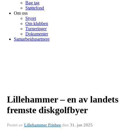
Bag tag
Støttefond
Om oss
Styret
Om klubben
Turneringer
Dokumenter
Samarbeidspartnere
Lillehammer – en av landets
fremste diskgolfbyer
Postet av
Lillehammer Frisbee
den
31. jan 2025