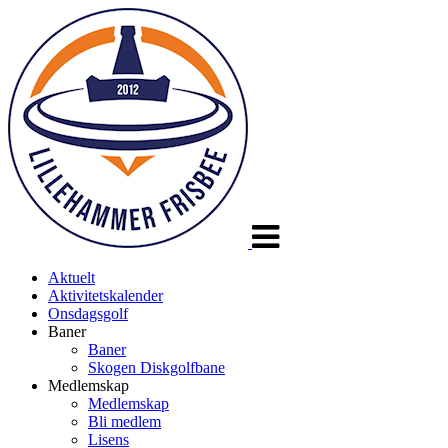
Veksle
navigasjon
Aktuelt
Aktivitetskalender
Onsdagsgolf
Baner
Baner
Skogen Diskgolfbane
Medlemskap
Medlemskap
Bli medlem
Lisens