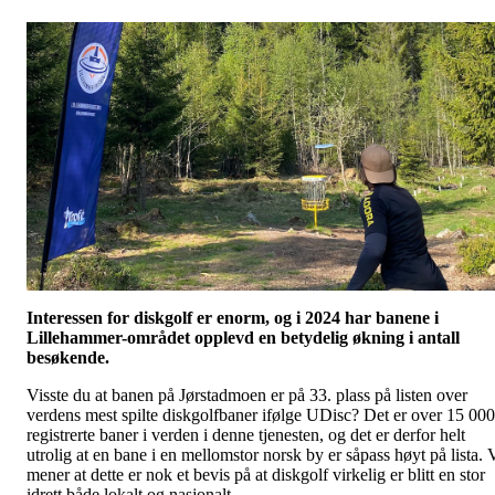
Interessen for diskgolf er enorm, og i 2024 har banene i
Lillehammer-området opplevd en betydelig økning i antall
besøkende.
Visste du at banen på Jørstadmoen er på 33. plass på listen over
verdens mest spilte diskgolfbaner ifølge UDisc? Det er over 15 000
registrerte baner i verden i denne tjenesten, og det er derfor helt
utrolig at en bane i en mellomstor norsk by er såpass høyt på lista. 
mener at dette er nok et bevis på at diskgolf virkelig er blitt en stor
idrett både lokalt og nasjonalt.