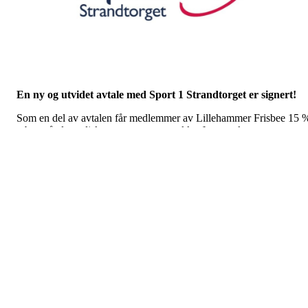
Ny avtale med Sport 1
Strandtorget
Postet av
Lillehammer Frisbee
den
25. feb 2026