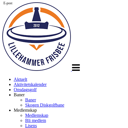
E-post
Veksle
navigasjon
Aktuelt
Aktivitetskalender
Onsdagsgolf
Baner
Baner
Skogen Diskgolfbane
Medlemskap
Medlemskap
Bli medlem
Lisens