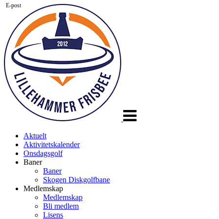
E-post
Veksle
navigasjon
Aktuelt
Aktivitetskalender
Onsdagsgolf
Baner
Baner
Skogen Diskgolfbane
Medlemskap
Medlemskap
Bli medlem
Lisens