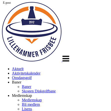
E-post
Veksle
navigasjon
Aktuelt
Aktivitetskalender
Onsdagsgolf
Baner
Baner
Skogen Diskgolfbane
Medlemskap
Medlemskap
Bli medlem
Lisens