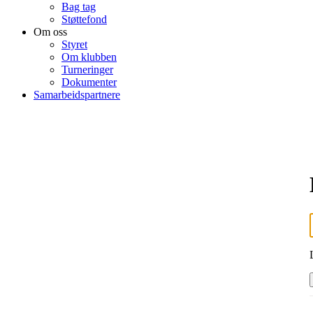
Bag tag
Støttefond
Om oss
Styret
Om klubben
Turneringer
Dokumenter
Samarbeidspartnere