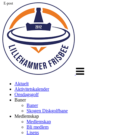
E-post
Veksle
navigasjon
Aktuelt
Aktivitetskalender
Onsdagsgolf
Baner
Baner
Skogen Diskgolfbane
Medlemskap
Medlemskap
Bli medlem
Lisens