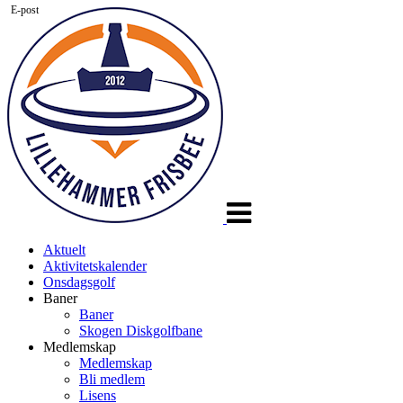
E-post
Veksle
navigasjon
Aktuelt
Aktivitetskalender
Onsdagsgolf
Baner
Baner
Skogen Diskgolfbane
Medlemskap
Medlemskap
Bli medlem
Lisens