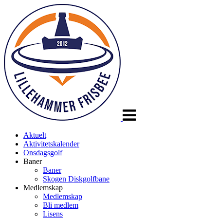
Veksle
navigasjon
Aktuelt
Aktivitetskalender
Onsdagsgolf
Baner
Baner
Skogen Diskgolfbane
Medlemskap
Medlemskap
Bli medlem
Lisens