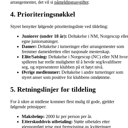
arrangementer, det vil si
påmeldingsavgifter
.
4. Prioriteringsnøkkel
Styret benytter følgende prioriteringsliste ved tildeling:
Juniorer (under 18 år):
Deltakelse i NM, Norgescup elle
egne juniorsatsinger.
Damer:
Deltakelse i turneringer eller arrangementer som
fremmer dameidretten eller nasjonale mesterskap.
Elite/Satsing:
Deltakelse i Norgescup (NC) eller NM hvor
spilleren har reelle muligheter til å hevde seg/kvalifisere
seg, og representerer klubben på et høyt nivå.
Øvrige medlemmer:
Deltakelse i andre turneringer som
styret anser som positive for klubbens omdømme.
5. Retningslinjer for tildeling
For å sikre at midlene kommer flest mulig til gode, gjelder
følgende prinsipper:
Maksbeløp:
2000 kr per person per år.
Etterskuddsvis utbetaling:
Støtte utbetales etter
gjennomført reise mot fremvisning av kvitteringer