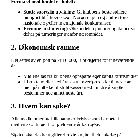
Formålet med fondet er todelt:
Støtte sportslig utvikling:
Gi klubbens beste spillere
mulighet til å hevde seg i Norgescupen og andre store,
nasjonale og/eller internajonale konkurranser.
Fremme inkludering:
Øke andelen juniorer og damer so
deltar på turneringer utenfor nærområdet.
2. Økonomisk ramme
Det settes av en pott på kr 10 000,- i budsjettet for inneværende
år.
Midlene tas fra klubbens oppsparte egenkapital/driftsmidler
Ubrukte midler ved årets slutt overføres ikke til neste år,
men går tilbake til klubbkassa (med mindre årsmøtet
bestemmer noe annet neste år).
3. Hvem kan søke?
Alle medlemmer av Lillehammer Frisbee som har betalt
medlemskontingent for gjeldende år kan søke.
Støtten skal dekke utgifter direkte knyttet til deltakelse på