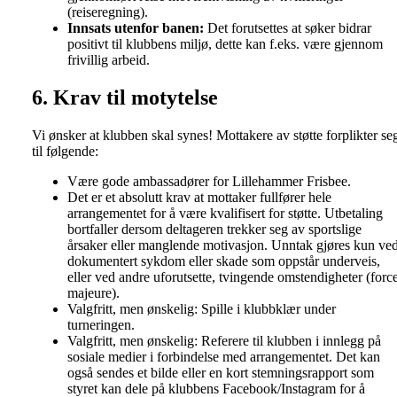
(reiseregning).
Innsats utenfor banen:
Det forutsettes at søker bidrar
positivt til klubbens miljø, dette kan f.eks. være gjennom
frivillig arbeid.
6. Krav til motytelse
Vi ønsker at klubben skal synes! Mottakere av støtte forplikter se
til følgende:
Være gode ambassadører for Lillehammer Frisbee.
Det er et absolutt krav at mottaker fullfører hele
arrangementet for å være kvalifisert for støtte. Utbetaling
bortfaller dersom deltageren trekker seg av sportslige
årsaker eller manglende motivasjon. Unntak gjøres kun ve
dokumentert sykdom eller skade som oppstår underveis,
eller ved andre uforutsette, tvingende omstendigheter (forc
majeure).
Valgfritt, men ønskelig: Spille i klubbklær under
turneringen.
Valgfritt, men ønskelig: Referere til klubben i innlegg på
sosiale medier i forbindelse med arrangementet. Det kan
også sendes et bilde eller en kort stemningsrapport som
styret kan dele på klubbens Facebook/Instagram for å