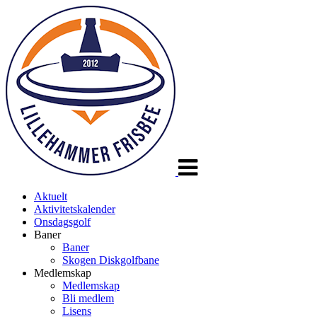
Veksle
navigasjon
Aktuelt
Aktivitetskalender
Onsdagsgolf
Baner
Baner
Skogen Diskgolfbane
Medlemskap
Medlemskap
Bli medlem
Lisens