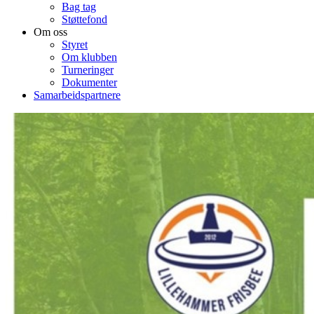
Bag tag
Støttefond
Om oss
Styret
Om klubben
Turneringer
Dokumenter
Samarbeidspartnere