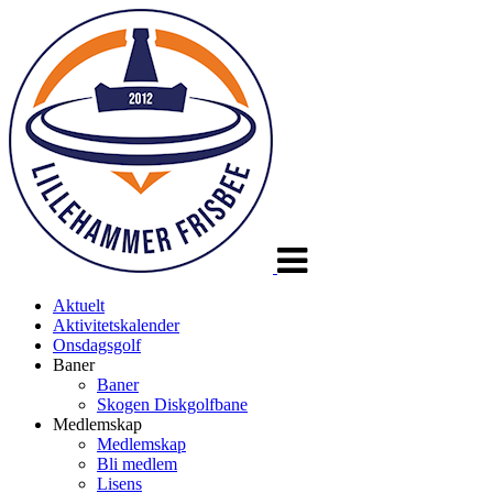
Veksle
navigasjon
Aktuelt
Aktivitetskalender
Onsdagsgolf
Baner
Baner
Skogen Diskgolfbane
Medlemskap
Medlemskap
Bli medlem
Lisens