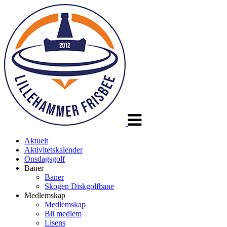
Veksle
navigasjon
Aktuelt
Aktivitetskalender
Onsdagsgolf
Baner
Baner
Skogen Diskgolfbane
Medlemskap
Medlemskap
Bli medlem
Lisens