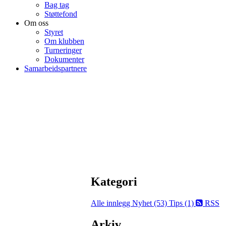
Bag tag
Støttefond
Om oss
Styret
Om klubben
Turneringer
Dokumenter
Samarbeidspartnere
Kategori
Alle innlegg
Nyhet (53)
Tips (1)
RSS
Arkiv