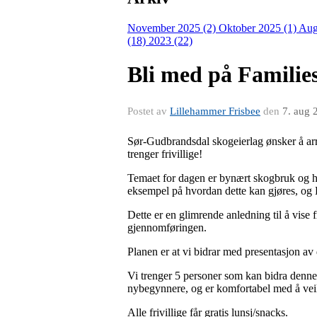
November 2025 (2)
Oktober 2025 (1)
Aug
(18)
2023 (22)
Bli med på Familie
Postet av
Lillehammer Frisbee
den
7. aug 
Sør-Gudbrandsdal skogeierlag ønsker å ar
trenger frivillige!
Temaet for dagen er bynært skogbruk og hv
eksempel på hvordan dette kan gjøres, og L
Dette er en glimrende anledning til å vise 
gjennomføringen.
Planen er at vi bidrar med presentasjon av 
Vi trenger 5 personer som kan bidra denne 
nybegynnere, og er komfortabel med å veile
Alle frivillige får gratis lunsj/snacks.