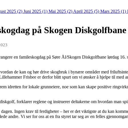
ust 2025 (2)
Juni 2025 (1)
Mai 2025 (2)
April 2025 (5)
Mars 2025 (1)
skogdag på Skogen Diskgolfbane
2023
rangere en famileskogdag på Søre Ål/Skogen Diskgolfbane lørdag 16. 
ordan de kan og bør drive skogbruk i bynære områder med friluftsinte
illehammer Frisbee er derfor blitt spurt om vi ønsker å hjelpe til med 
frem idretten for lokale grunneiere, noe som kan skape positive ringvirkn
diskgolf, forklarer reglene og instruerer deltakerne om hvordan man spi
dagen. Ingen krav til ferdigheter – her er det viktigste at du kan komm
de andre. Vi ser for oss at en fra styret tar seg av en felles gjennomg