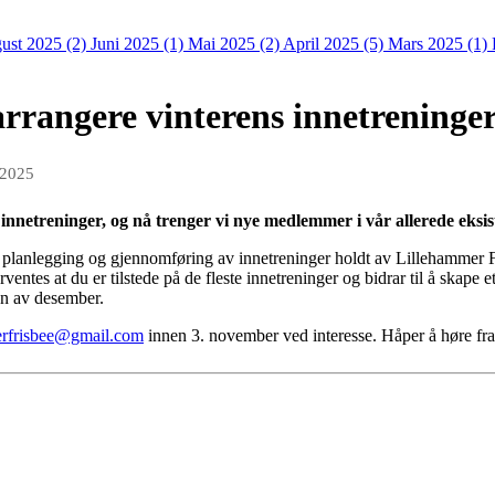
ust 2025 (2)
Juni 2025 (1)
Mai 2025 (2)
April 2025 (5)
Mars 2025 (1)
arrangere vinterens innetreninge
 2025
innetreninger, og nå trenger vi nye medlemmer i vår allerede eksi
 planlegging og gjennomføring av innetreninger holdt av Lillehammer 
ventes at du er tilstede på de fleste innetreninger og bidrar til å skape 
ten av desember.
erfrisbee@gmail.com
innen 3. november ved interesse. Håper å høre fra