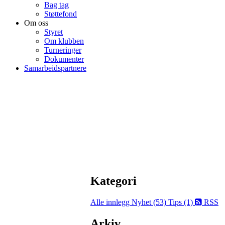
Bag tag
Støttefond
Om oss
Styret
Om klubben
Turneringer
Dokumenter
Samarbeidspartnere
Kategori
Alle innlegg
Nyhet (53)
Tips (1)
RSS
Arkiv