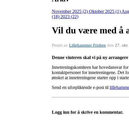
November 2025 (2)
Oktober 2025 (1)
Aug
(18)
2023 (22)
Vil du være med å 
Postet av
Lillehammer Frisbee
den
27. okt
Denne vinteren skal vi på ny arrangere 
Innetreningskomiteen har hovedansvar for
kontaktpersoner for innetreningene. Det for
ønsket at innetreningene starter opp i star
Send en uforpliktende e-post til
lillehamm
Logg inn for å skrive en kommentar.