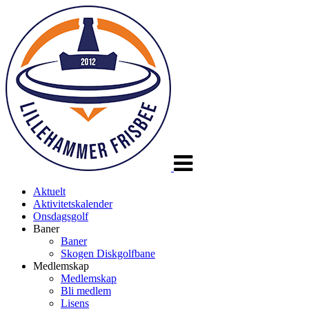
Veksle
navigasjon
Aktuelt
Aktivitetskalender
Onsdagsgolf
Baner
Baner
Skogen Diskgolfbane
Medlemskap
Medlemskap
Bli medlem
Lisens