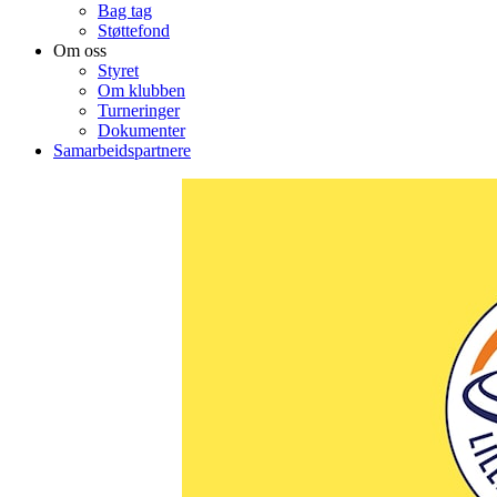
Bag tag
Støttefond
Om oss
Styret
Om klubben
Turneringer
Dokumenter
Samarbeidspartnere