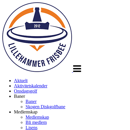
Veksle
navigasjon
Aktuelt
Aktivitetskalender
Onsdagsgolf
Baner
Baner
Skogen Diskgolfbane
Medlemskap
Medlemskap
Bli medlem
Lisens