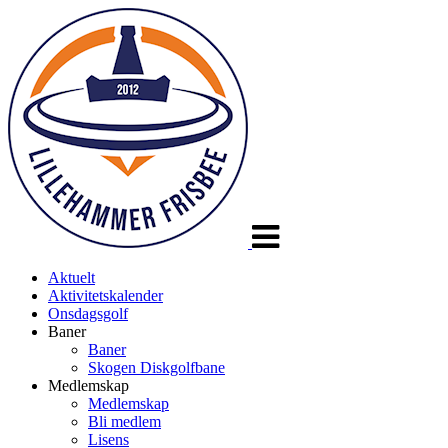
Veksle
navigasjon
Aktuelt
Aktivitetskalender
Onsdagsgolf
Baner
Baner
Skogen Diskgolfbane
Medlemskap
Medlemskap
Bli medlem
Lisens