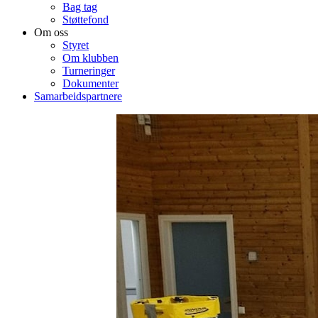
Bag tag
Støttefond
Om oss
Styret
Om klubben
Turneringer
Dokumenter
Samarbeidspartnere