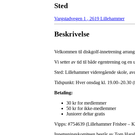
Sted
Vargstadvegen 1
,
2619 Lillehammer
Beskrivelse
Velkommen til diskgolf-innetrening arrang
Vi setter av tid til både egentrening og en u
Sted: Lillehammer videregående skole, avd
Tidspunkt: Hver onsdag kl. 19.00–20.30 (f
Betaling:
30 kr for medlemmer
50 kr for ikke-medlemmer
Juniorer deltar gratis
Vipps: #754639 (Lillehammer Frisbee – Kio
Innetreningskomiteen består av Tom Haral