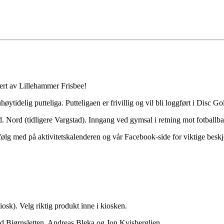
ert av Lillehammer Frisbee!
høytidelig putteliga. Putteligaen er frivillig og vil bli loggført i Disc Go
. Nord (tidligere Vargstad). Inngang ved gymsal i retning mot fotballb
ølg med på aktivitetskalenderen og vår Facebook-side for viktige beskj
sk). Velg riktig produkt inne i kiosken.
d Bjørnsletten, Andreas Bleka og Jon Kvisberglien.