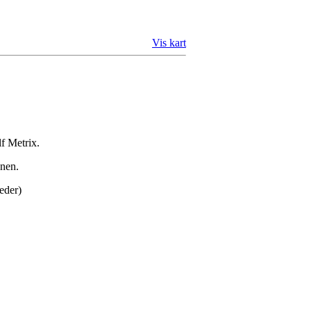
Vis kart
lf Metrix.
anen.
eder)