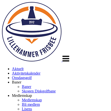
Veksle
navigasjon
Aktuelt
Aktivitetskalender
Onsdagsgolf
Baner
Baner
Skogen Diskgolfbane
Medlemskap
Medlemskap
Bli medlem
Lisens