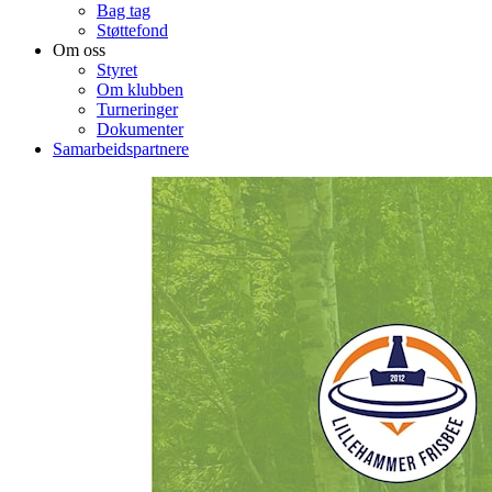
Bag tag
Støttefond
Om oss
Styret
Om klubben
Turneringer
Dokumenter
Samarbeidspartnere