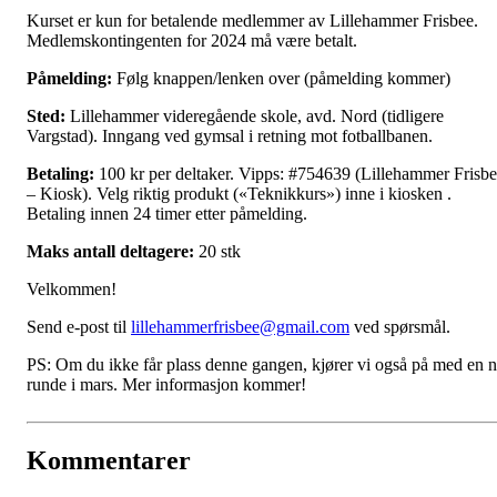
Kurset er kun for betalende medlemmer av Lillehammer Frisbee.
Medlemskontingenten for 2024 må være betalt.
Påmelding:
Følg knappen/lenken over (påmelding kommer)
Sted:
Lillehammer videregående skole, avd. Nord (tidligere
Vargstad). Inngang ved gymsal i retning mot fotballbanen.
Betaling:
100 kr per deltaker.
Vipps: #754639 (Lillehammer Frisb
– Kiosk). Velg riktig produkt («Teknikkurs») inne i kiosken .
Betaling innen 24 timer etter påmelding.
Maks antall deltagere:
20 stk
Velkommen!
Send e-post til
lillehammerfrisbee@gmail.com
ved spørsmål.
PS: Om du ikke får plass denne gangen, kjører vi også på med en 
runde i mars. Mer informasjon kommer!
Kommentarer