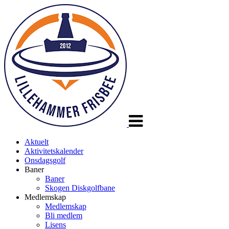
Veksle
navigasjon
Aktuelt
Aktivitetskalender
Onsdagsgolf
Baner
Baner
Skogen Diskgolfbane
Medlemskap
Medlemskap
Bli medlem
Lisens