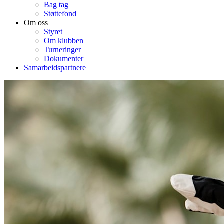
Bag tag
Støttefond
Om oss
Styret
Om klubben
Turneringer
Dokumenter
Samarbeidspartnere