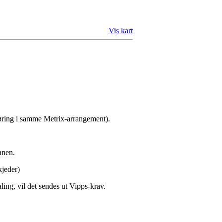
Vis kart
gføring i samme Metrix-arrangement).
anen.
kjeder)
ing, vil det sendes ut Vipps-krav.