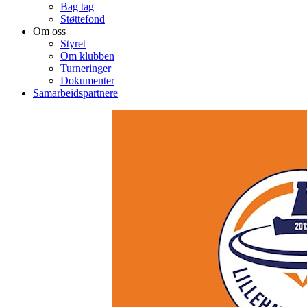
Bag tag
Støttefond
Om oss
Styret
Om klubben
Turneringer
Dokumenter
Samarbeidspartnere