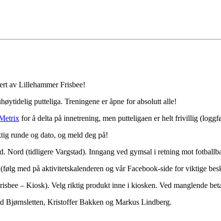
ert av Lillehammer Frisbee!
uhøytidelig putteliga. Treningene er åpne for absolutt alle!
Metrix
for å delta på innetrening, men putteligaen er helt frivillig (log
iktig runde og dato, og meld deg på!
 Nord (tidligere Vargstad). Inngang ved gymsal i retning mot fotballb
følg med på aktivitetskalenderen og vår Facebook-side for viktige bes
sbee – Kiosk). Velg riktig produkt inne i kiosken. Ved manglende betal
d Bjørnsletten, Kristoffer Bakken og Markus Lindberg.