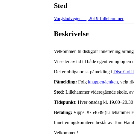
Sted
Vargstadvegen 1
,
2619 Lillehammer
Beskrivelse
Velkommen til diskgolf-innetrening arrang
Vi setter av tid til både egentrening og en 
Det er obligatorisk påmelding i
Disc Golf 
Påmelding:
Følg
knappen/lenken
, velg r
Sted:
Lillehammer videregående skole, avd.
Tidspunkt:
Hver onsdag kl. 19.00–20.30 (
Betaling:
Vipps: #754639 (Lillehammer Fri
Innetreningskomiteen består av Tom Haral
Velkommen!