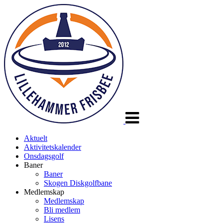
Veksle
navigasjon
Aktuelt
Aktivitetskalender
Onsdagsgolf
Baner
Baner
Skogen Diskgolfbane
Medlemskap
Medlemskap
Bli medlem
Lisens