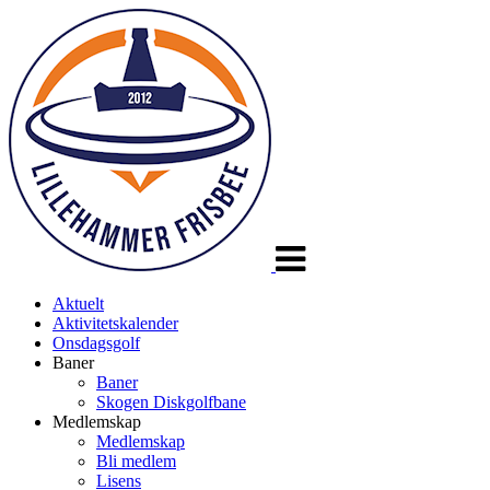
Veksle
navigasjon
Aktuelt
Aktivitetskalender
Onsdagsgolf
Baner
Baner
Skogen Diskgolfbane
Medlemskap
Medlemskap
Bli medlem
Lisens