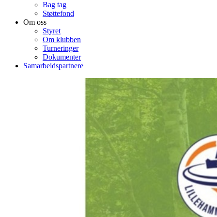
Bag tag
Støttefond
Om oss
Styret
Om klubben
Turneringer
Dokumenter
Samarbeidspartnere