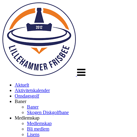
Veksle
navigasjon
Aktuelt
Aktivitetskalender
Onsdagsgolf
Baner
Baner
Skogen Diskgolfbane
Medlemskap
Medlemskap
Bli medlem
Lisens