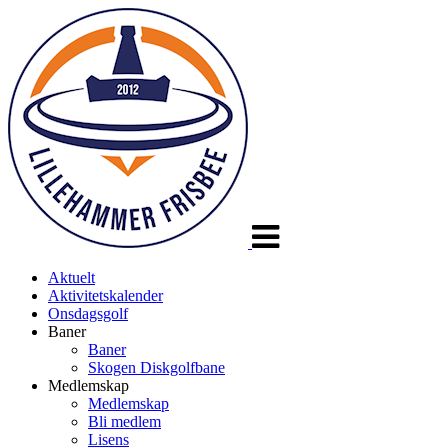
Veksle
navigasjon
Aktuelt
Aktivitetskalender
Onsdagsgolf
Baner
Baner
Skogen Diskgolfbane
Medlemskap
Medlemskap
Bli medlem
Lisens