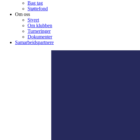
Bag tag
Støttefond
Om oss
Styret
Om klubben
Turneringer
Dokumenter
Samarbeidspartnere