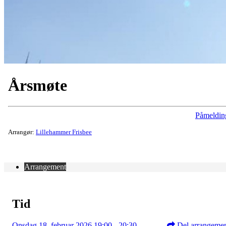
Årsmøte
Påmeldin
Arrangør:
Lillehammer Frisbee
Arrangement
Tid
Onsdag 18. februar 2026 19:00 - 20:30
Del arrangeme