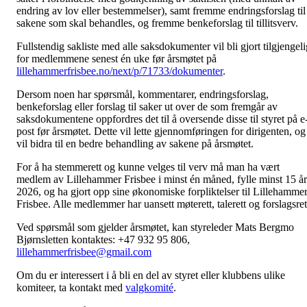
endring av lov eller bestemmelser), samt fremme endringsforslag til
sakene som skal behandles, og fremme benkeforslag til tillitsverv.
Fullstendig sakliste med alle saksdokumenter vil bli gjort tilgjengeli
for medlemmene senest én uke før årsmøtet på
lillehammerfrisbee.no/next/p/71733/dokumenter
.
Dersom noen har spørsmål, kommentarer, endringsforslag,
benkeforslag eller forslag til saker ut over de som fremgår av
saksdokumentene oppfordres det til å oversende disse til styret på e
post før årsmøtet. Dette vil lette gjennomføringen for dirigenten, og
vil bidra til en bedre behandling av sakene på årsmøtet.
For å ha stemmerett og kunne velges til verv må man ha vært
medlem av Lillehammer Frisbee i minst én måned, fylle minst 15 år
2026, og ha gjort opp sine økonomiske forpliktelser til Lillehamme
Frisbee. Alle medlemmer har uansett møterett, talerett og forslagsret
Ved spørsmål som gjelder årsmøtet, kan styreleder Mats Bergmo
Bjørnsletten kontaktes: +47 932 95 806,
lillehammerfrisbee@gmail.com
Om du er interessert i å bli en del av styret eller klubbens ulike
komiteer, ta kontakt med
valgkomité
.