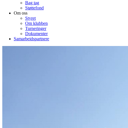
Bag tag
Støttefond
Om oss
Styret
Om klubben
Turneringer
Dokumenter
Samarbeidspartnere