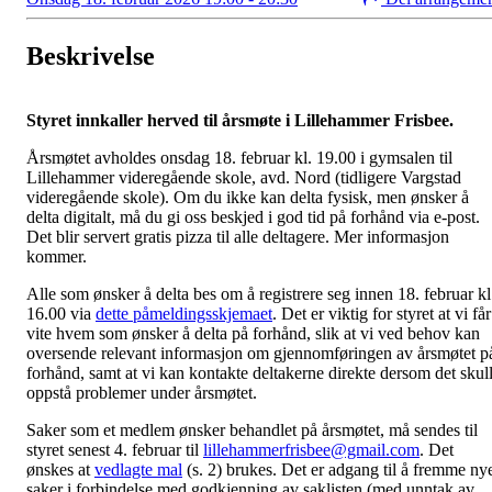
Beskrivelse
Styret innkaller herved til årsmøte i Lillehammer Frisbee.
Årsmøtet avholdes onsdag 18. februar kl. 19.00 i gymsalen til
Lillehammer videregående skole, avd. Nord (tidligere Vargstad
videregående skole). Om du ikke kan delta fysisk, men ønsker å
delta digitalt, må du gi oss beskjed i god tid på forhånd via e-post.
Det blir servert gratis pizza til alle deltagere. Mer informasjon
kommer.
Alle som ønsker å delta bes om å registrere seg innen 18. februar kl
16.00 via
dette påmeldingsskjemaet
. Det er viktig for styret at vi får
vite hvem som ønsker å delta på forhånd, slik at vi ved behov kan
oversende relevant informasjon om gjennomføringen av årsmøtet p
forhånd, samt at vi kan kontakte deltakerne direkte dersom det skul
oppstå problemer under årsmøtet.
Saker som et medlem ønsker behandlet på årsmøtet, må sendes til
styret senest 4. februar til
lillehammerfrisbee@gmail.com
. Det
ønskes at
vedlagte mal
(s. 2) brukes. Det er adgang til å fremme ny
saker i forbindelse med godkjenning av saklisten (med unntak av