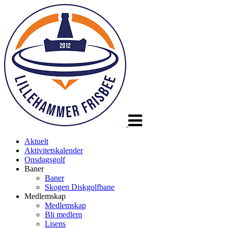
Veksle
navigasjon
Aktuelt
Aktivitetskalender
Onsdagsgolf
Baner
Baner
Skogen Diskgolfbane
Medlemskap
Medlemskap
Bli medlem
Lisens