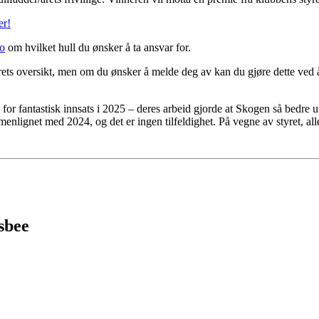
er!
no
om hvilket hull du ønsker å ta ansvar for.
l årets oversikt, men om du ønsker å melde deg av kan du gjøre dette ved å
e for fantastisk innsats i 2025 – deres arbeid gjorde at Skogen så bedr
menlignet med 2024, og det er ingen tilfeldighet. På vegne av styret, 
sbee