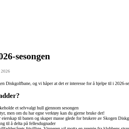
2026-sesongen
 2026
n Diskgolfbane, og vi håper at det er interesse for å hjelpe til i 2026-
fadder?
ikeholde et selvvalgt hull gjennom sesongen
styr, men om du har egne verktøy kan du gjerne bruke det!
mer eierskap til banen og skaper masse glede for brukere av Skogen Disk
ng til å delta på fellesdugnader
llfadder/årets frivillige. Vinneren vil motta en premie fra klubbens styre