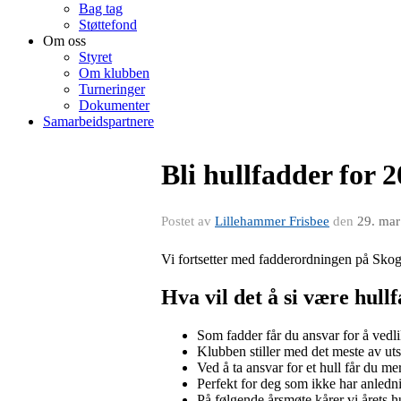
Bag tag
Støttefond
Om oss
Styret
Om klubben
Turneringer
Dokumenter
Samarbeidspartnere
Bli hullfadder for 
Postet av
Lillehammer Frisbee
den
29. mar
Vi fortsetter med fadderordningen på Skoge
Hva vil det å si være hull
Som fadder får du ansvar for å vedl
Klubben stiller med det meste av ut
Ved å ta ansvar for et hull får du 
Perfekt for deg som ikke har anledni
På følgende årsmøte kårer vi årets hu