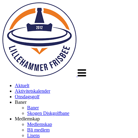
Veksle
navigasjon
Aktuelt
Aktivitetskalender
Onsdagsgolf
Baner
Baner
Skogen Diskgolfbane
Medlemskap
Medlemskap
Bli medlem
Lisens