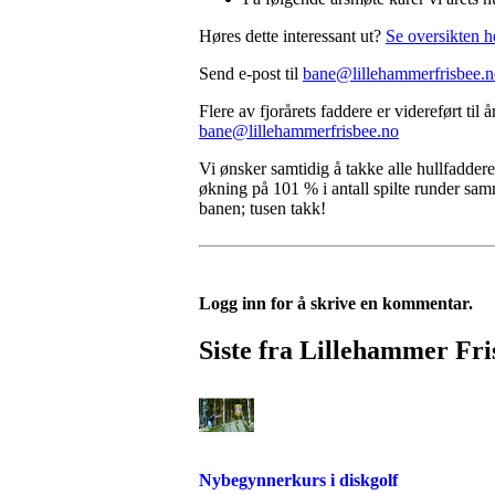
Høres dette interessant ut?
Se oversikten h
Send e-post til
bane@lillehammerfrisbee.
Flere av fjorårets faddere er videreført ti
bane@lillehammerfrisbee.no
Vi ønsker samtidig å takke alle hullfadder
økning på 101 % i antall spilte runder sam
banen; tusen takk!
Logg inn for å skrive en kommentar.
Siste fra Lillehammer Fri
Nybegynnerkurs i diskgolf