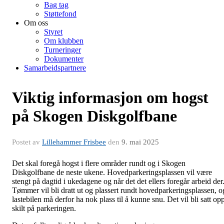
Bag tag
Støttefond
Om oss
Styret
Om klubben
Turneringer
Dokumenter
Samarbeidspartnere
Viktig informasjon om hogst
på Skogen Diskgolfbane
Postet av
Lillehammer Frisbee
den
9. mai 2025
Det skal foregå hogst i flere områder rundt og i Skogen
Diskgolfbane de neste ukene. Hovedparkeringsplassen vil være
stengt på dagtid i ukedagene og når det det ellers foregår arbeid der
Tømmer vil bli dratt ut og plassert rundt hovedparkeringsplassen, o
lastebilen må derfor ha nok plass til å kunne snu. Det vil bli satt op
skilt på parkeringen.