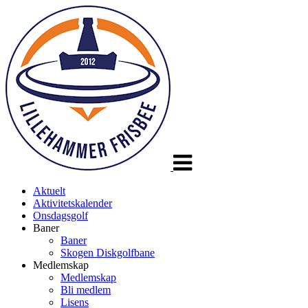
Veksle
navigasjon
Aktuelt
Aktivitetskalender
Onsdagsgolf
Baner
Baner
Skogen Diskgolfbane
Medlemskap
Medlemskap
Bli medlem
Lisens