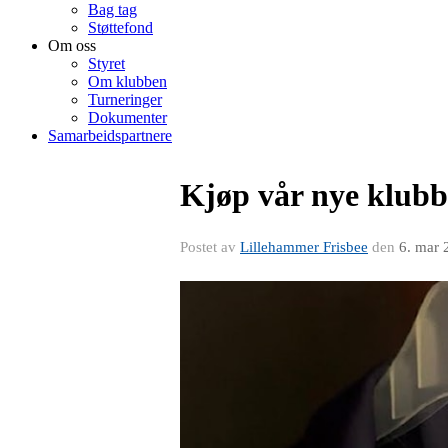
Bag tag
Støttefond
Om oss
Styret
Om klubben
Turneringer
Dokumenter
Samarbeidspartnere
Kjøp vår nye klubb
Postet av
Lillehammer Frisbee
den
6. mar 