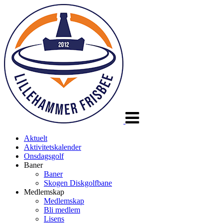
Veksle
navigasjon
Aktuelt
Aktivitetskalender
Onsdagsgolf
Baner
Baner
Skogen Diskgolfbane
Medlemskap
Medlemskap
Bli medlem
Lisens