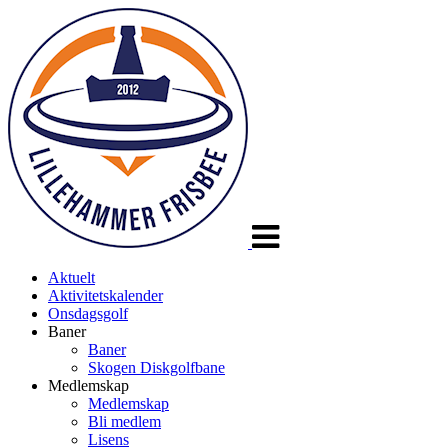
Veksle
navigasjon
Aktuelt
Aktivitetskalender
Onsdagsgolf
Baner
Baner
Skogen Diskgolfbane
Medlemskap
Medlemskap
Bli medlem
Lisens