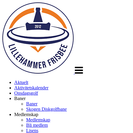
Veksle
navigasjon
Aktuelt
Aktivitetskalender
Onsdagsgolf
Baner
Baner
Skogen Diskgolfbane
Medlemskap
Medlemskap
Bli medlem
Lisens