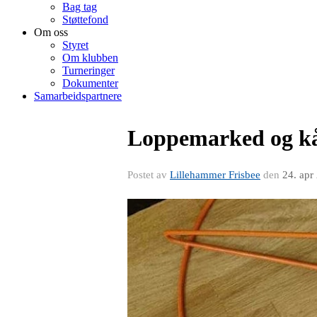
Bag tag
Støttefond
Om oss
Styret
Om klubben
Turneringer
Dokumenter
Samarbeidspartnere
Loppemarked og kår
Postet av
Lillehammer Frisbee
den
24. apr