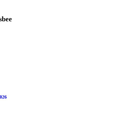
sbee
026