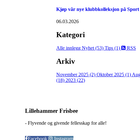
Kjøp vår nye klubbkolleksjon på Sport
06.03.2026
Kategori
Alle innlegg
Nyhet (53)
Tips (1)
RSS
Arkiv
November 2025 (2)
Oktober 2025 (1)
Aug
(18)
2023 (22)
Lillehammer Frisbee
- Flyvende og givende fellesskap for alle!
Facebook
Instagram