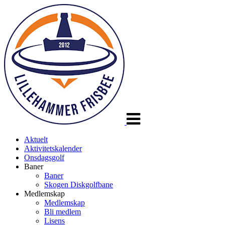
Veksle
navigasjon
Aktuelt
Aktivitetskalender
Onsdagsgolf
Baner
Baner
Skogen Diskgolfbane
Medlemskap
Medlemskap
Bli medlem
Lisens