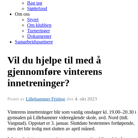
Bag tag
Støttefond
Om oss
Styret
Om klubben
Turneringer
Dokumenter
Samarbeidspartnere
Vil du hjelpe til med å
gjennomføre vinterens
innetreninger?
Postet av
Lillehammer Frisbee
den
4. okt 2023
Vinterens innetreninger blir som vanlig onsdager kl. 19.00–20.30 i
gymsalen på Lillehammer videregående skole, avd. Nord (tidl.
Vargstad). Oppstart er 3. januar. Sluttdato bestemmes fortløpende,
men det blir trolig mot slutten av april måned.