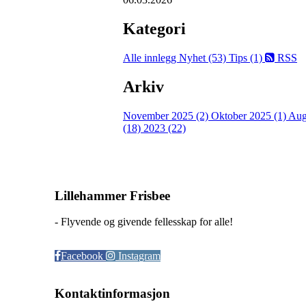
Kategori
Alle innlegg
Nyhet (53)
Tips (1)
RSS
Arkiv
November 2025 (2)
Oktober 2025 (1)
Aug
(18)
2023 (22)
Lillehammer Frisbee
- Flyvende og givende fellesskap for alle!
Facebook
Instagram
Kontaktinformasjon