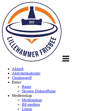
Veksle
navigasjon
Aktuelt
Aktivitetskalender
Onsdagsgolf
Baner
Baner
Skogen Diskgolfbane
Medlemskap
Medlemskap
Bli medlem
Lisens