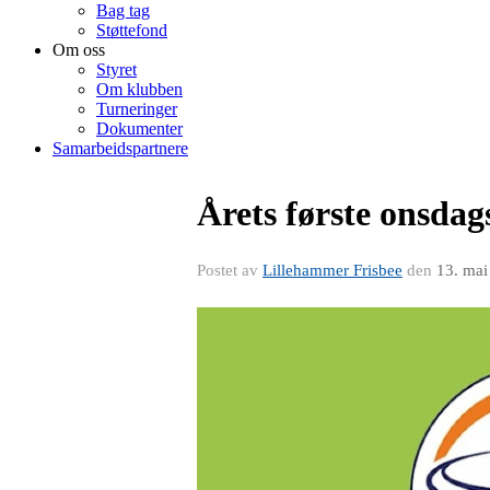
Bag tag
Støttefond
Om oss
Styret
Om klubben
Turneringer
Dokumenter
Samarbeidspartnere
Årets første onsdag
Postet av
Lillehammer Frisbee
den
13. mai