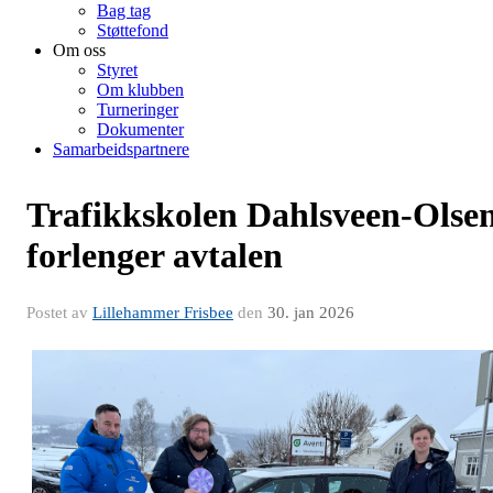
Bag tag
Støttefond
Om oss
Styret
Om klubben
Turneringer
Dokumenter
Samarbeidspartnere
Trafikkskolen Dahlsveen-Olse
forlenger avtalen
Postet av
Lillehammer Frisbee
den
30. jan 2026