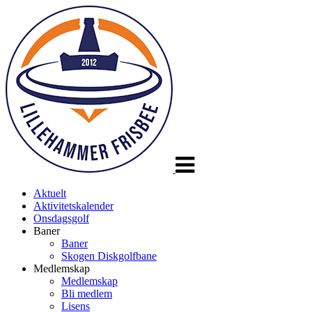
Veksle
navigasjon
Aktuelt
Aktivitetskalender
Onsdagsgolf
Baner
Baner
Skogen Diskgolfbane
Medlemskap
Medlemskap
Bli medlem
Lisens